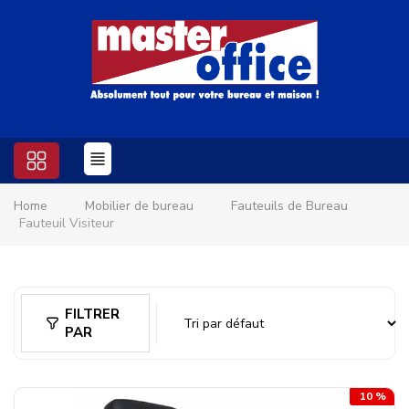
Home
Mobilier de bureau
Fauteuils de Bureau
Fauteuil Visiteur
FILTRER
PAR
10 %