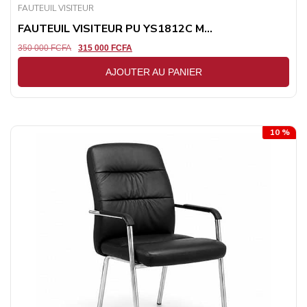
FAUTEUIL VISITEUR
FAUTEUIL VISITEUR PU YS1812C M...
350 000
FCFA
315 000
FCFA
AJOUTER AU PANIER
10 %