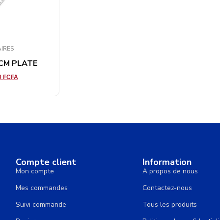
AIRES
 CM PLATE
0
FCFA
Compte client
Information
Mon compte
A propos de nous
Mes commandes
Contactez-nous
Suivi commande
Tous les produits