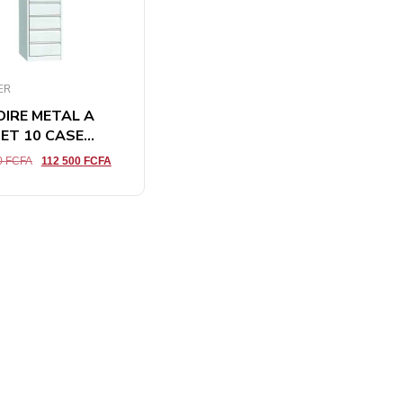
ER
IRE METAL A
ET 10 CASE...
0
FCFA
112 500
FCFA