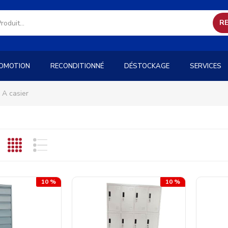
R
OMOTION
RECONDITIONNÉ
DÉSTOCKAGE
SERVICES
A casier
10 %
10 %