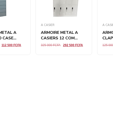
A CASIER
A CASI
METAL A
ARMOIRE METAL A
ARMO
 CASE...
CASIERS 12 COM...
CLAP
112 500
FCFA
325 000
FCFA
292 500
FCFA
125 00