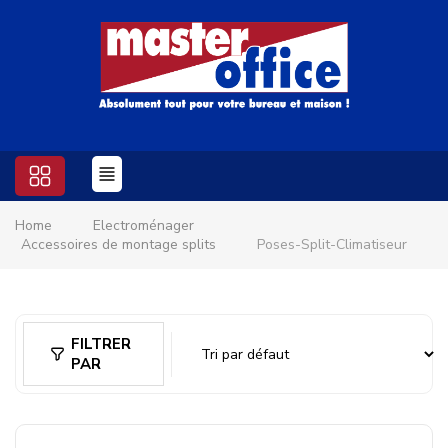
Home
Electroménager
Accessoires de montage splits
Poses-Split-Climatiseur
FILTRER
PAR