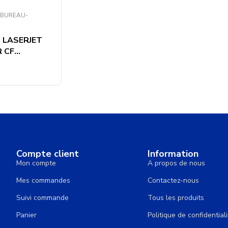
-BUREAU-
 LASERJET
CF...
Compte client
Information
Mon compte
A propos de nous
Mes commandes
Contactez-nous
Suivi commande
Tous les produits
Panier
Politique de confidentiali