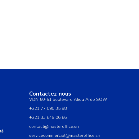
Contactez-nous
VDN 50-51 boulevard Aliou Ardo SOW
+221 77 090 35 98
+221 33 849 06 66
contact@masteroffice.sn
té
servicecommercial@masteroffice.sn