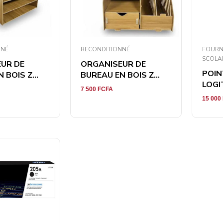
NNÉ
RECONDITIONNÉ
FOURN
SCOLA
UR DE
ORGANISEUR DE
POIN
 BOIS Z...
BUREAU EN BOIS Z...
LOGI
7 500
FCFA
15 000