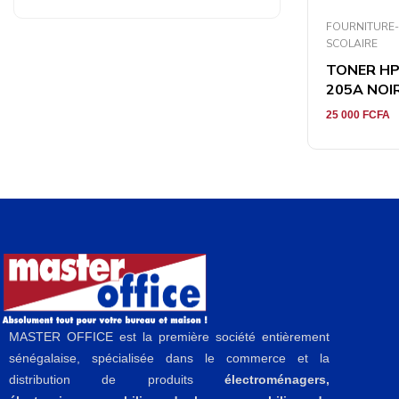
FOURNITURE
SCOLAIRE
TONER HP
205A NOIR 
25 000
FCFA
MASTER OFFICE est la première société entièrement
sénégalaise, spécialisée dans le commerce et la
distribution de produits
électroménagers,