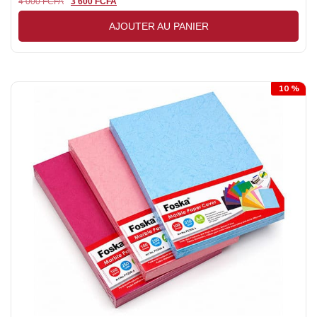
4 000
FCFA
3 600
FCFA
AJOUTER AU PANIER
10 %