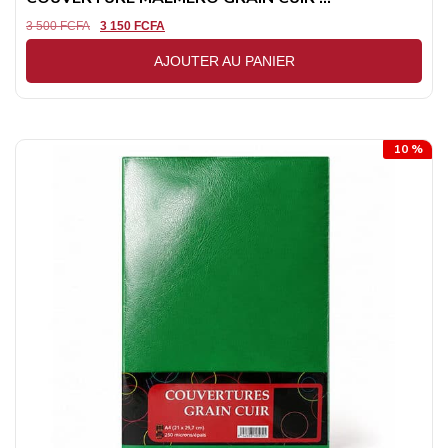
3 500
FCFA
3 150
FCFA
AJOUTER AU PANIER
10 %