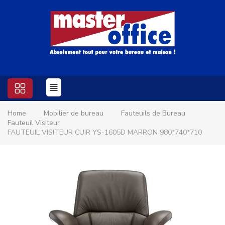
Home
Mobilier de bureau
Fauteuils de Bureau
Fauteuil Visiteur
FAUTEUIL VISITEUR CUIR YS-1605D MARRON 980*740*710