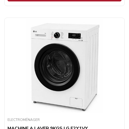
ELECTROMÉNAGER
MACHINE A LAVER 9KGS LG F2Y1VY...