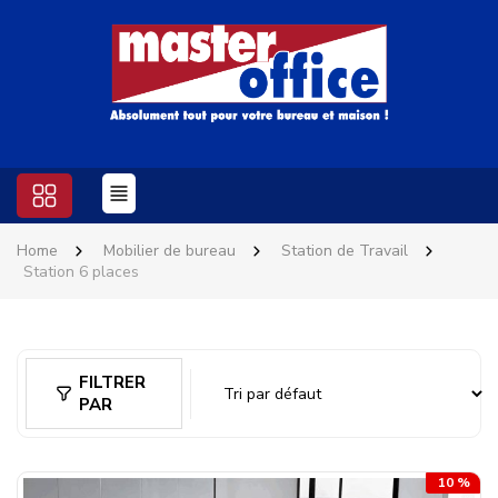
Home
Mobilier de bureau
Station de Travail
Station 6 places
FILTRER
PAR
10 %