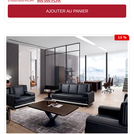
1 000 000
FCFA
900 000
FCFA
AJOUTER AU PANIER
10 %