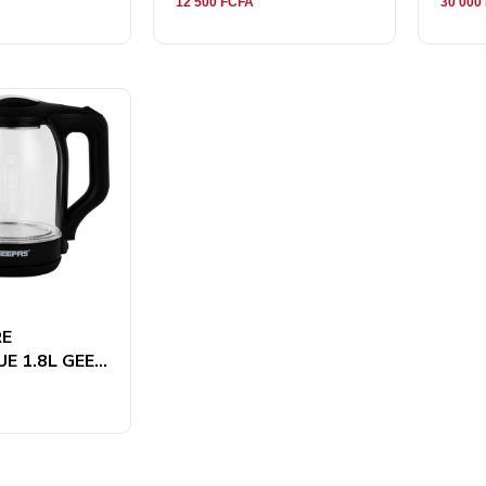
12 500
FCFA
30 000
RE
E 1.8L GEE...