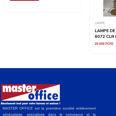
LAMPE
LAMPE DE
6072 CLR B
20 000
FCFA
MASTER OFFICE est la première société entièrement
sénégalaise, spécialisée dans le commerce et la