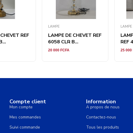
LAMPE
LAMPE
 CHEVET REF
LAMPE DE CHEVET REF
LAMP
...
6058 CLR B...
REF 4
20 000
FCFA
25 000
Compte client
Information
Mon compte
A propos de nous
Mes commandes
Contactez-nous
Suivi commande
Tous les produits