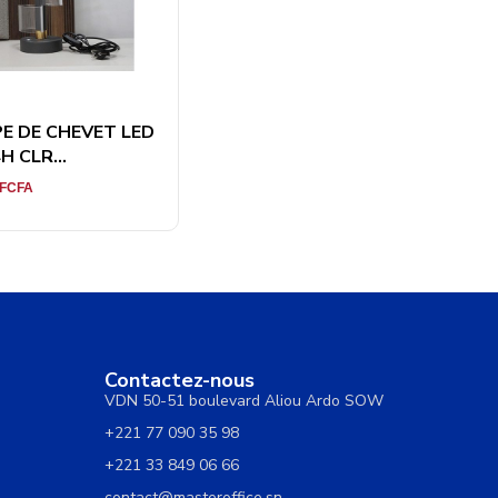
E DE CHEVET LED
H CLR...
FCFA
Contactez-nous
VDN 50-51 boulevard Aliou Ardo SOW
+221 77 090 35 98
+221 33 849 06 66
contact@masteroffice.sn