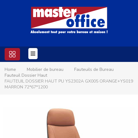
Home
Mobilier de bureau
Fauteuils de Bureau
Fauteuil Dossier Haut
FAUTEUIL DOSSIER HAUT PU YS2302A GX005 ORANGE+YS019
MARRON 72*67*1200