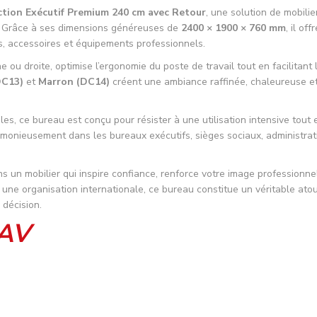
ction Exécutif Premium 240 cm avec Retour
, une solution de mobili
. Grâce à ses dimensions généreuses de
2400 × 1900 × 760 mm
, il of
s, accessoires et équipements professionnels.
e ou droite, optimise l’ergonomie du poste de travail tout en facilitan
DC13)
et
Marron (DC14)
créent une ambiance raffinée, chaleureuse et
es, ce bureau est conçu pour résister à une utilisation intensive tout 
onieusement dans les bureaux exécutifs, sièges sociaux, administratio
ans un mobilier qui inspire confiance, renforce votre image professionn
ne organisation internationale, ce bureau constitue un véritable atou
 décision.
SAV