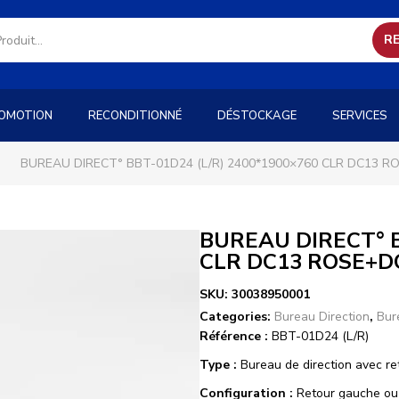
R
OMOTION
RECONDITIONNÉ
DÉSTOCKAGE
SERVICES
BUREAU DIRECT° BBT-01D24 (L/R) 2400*1900×760 CLR DC13 
BUREAU DIRECT° B
CLR DC13 ROSE+
SKU:
30038950001
Categories:
Bureau Direction
,
Bur
Référence :
BBT-01D24 (L/R)
Type :
Bureau de direction avec re
Configuration :
Retour gauche ou 