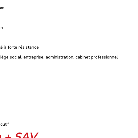
mm
on
 à forte résistance
iège social, entreprise, administration, cabinet professionnel
cutif
n + SAV