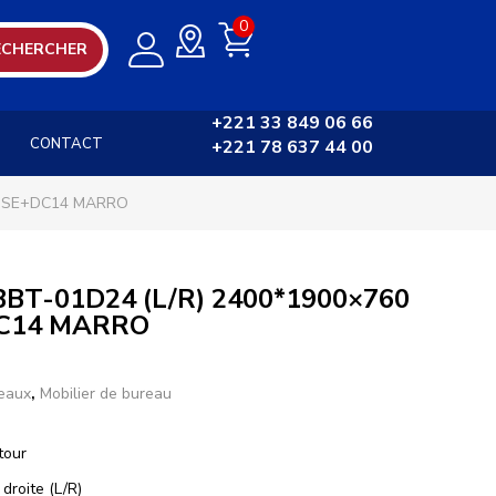
0
ECHERCHER
+221 33 849 06 66
CONTACT
+221 78 637 44 00
ROSE+DC14 MARRO
BT-01D24 (L/R) 2400*1900×760
DC14 MARRO
eaux
,
Mobilier de bureau
tour
droite (L/R)