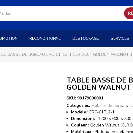
R
OMOTION
RECONDITIONNÉ
DÉSTOCKAGE
SERVICES
BLE BASSE DE BUREAU ERC-01F12-1 CLR DC04 GOLDEN WALNUT 1
TABLE BASSE DE 
GOLDEN WALNUT 1
SKU:
90179090001
Categories:
Mobilier de bureau
,
T
Modèle
: ERC-01F12-1
Dimensions
: 1200 × 600 × 500
Couleur
: Golden Walnut (CLR 
Matériaux
: Plateau en mélamin