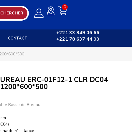
0
ECHERCHER
+221 33 849 06 66
CONTACT
+221 78 637 44 00
200*600*500
BUREAU ERC-01F12-1 CLR DC04
200*600*500
able Basse de Bureau
 mm
DC04)
e haute résistance