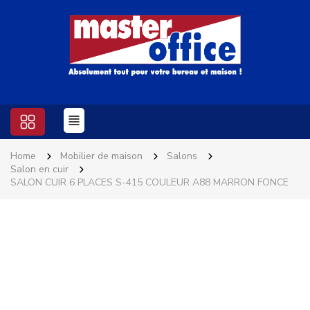
Home
Mobilier de maison
Salons
Salon en cuir
SALON CUIR 6 PLACES S-415 COULEUR A88 MARRON FONCE