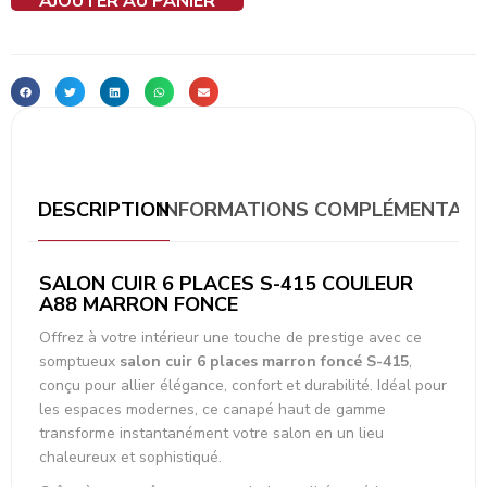
AJOUTER AU PANIER
DESCRIPTION
INFORMATIONS COMPLÉMENTAIR
SALON CUIR 6 PLACES S-415 COULEUR
A88 MARRON FONCE
Offrez à votre intérieur une touche de prestige avec ce
somptueux
salon cuir 6 places marron foncé S-415
,
conçu pour allier élégance, confort et durabilité. Idéal pour
les espaces modernes, ce canapé haut de gamme
transforme instantanément votre salon en un lieu
chaleureux et sophistiqué.