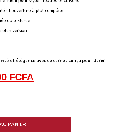
té, idéal pour stylos, feutres et crayons
ité et ouverture à plat complète
tinée ou texturée
 selon version
vité et élégance avec ce carnet conçu pour durer !
00
FCFA
AU PANIER