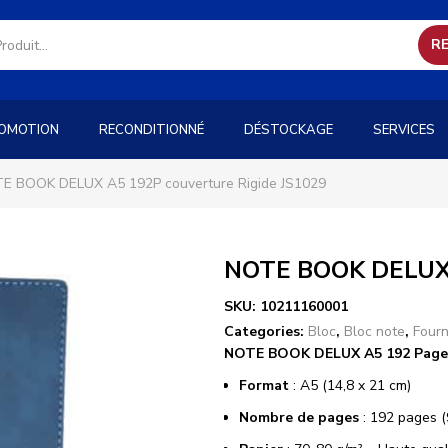
R
OMOTION
RECONDITIONNÉ
DÉSTOCKAGE
SERVICES
E BOOK DELUX A5 192P couverture Rigide JS1029
NOTE BOOK DELUX A
SKU:
10211160001
Categories:
Bloc
,
Bloc note
,
Fourn
NOTE BOOK DELUX A5 192 Pages 
Format
: A5 (14,8 x 21 cm)
Nombre de pages
: 192 pages (9