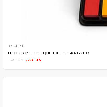
BLOC NOTE
NOTEUR METHODIQUE 100 F FOSKA G5103
3 000
FCFA
2 700
FCFA