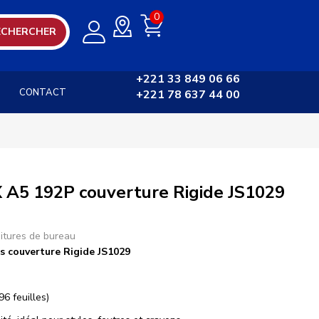
0
ECHERCHER
+221 33 849 06 66
CONTACT
+221 78 637 44 00
5 192P couverture Rigide JS1029
itures de bureau
couverture Rigide JS1029
6 feuilles)