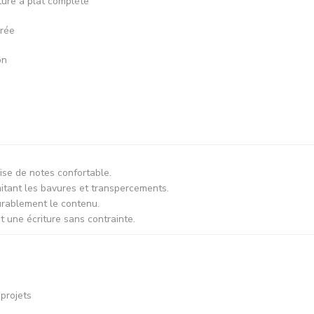
ture à plat complète
urée
on
ise de notes confortable.
mitant les bavures et transpercements.
urablement le contenu.
t une écriture sans contrainte.
 projets