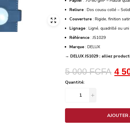
Papier
: 70-80 g/m² – Haute quali
Reliure
: Dos cousu collé – Solid
Couverture
: Rigide, finition sa
Lignage
: Ligné, quadrillé ou uni
Référence
: JS1029
Marque
: DELUX
→ DELUX JS1029 : alliez producti
5 000
FCFA
4 5
Quantité:
AJOUTER 