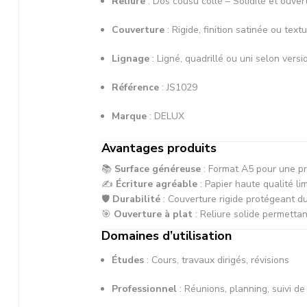
Reliure
: Dos cousu collé – Solidité et ouver
Couverture
: Rigide, finition satinée ou text
Lignage
: Ligné, quadrillé ou uni selon versi
Référence
: JS1029
Marque
: DELUX
Avantages produits
📚
Surface généreuse
: Format A5 pour une pr
✍️
Écriture agréable
: Papier haute qualité li
🛡️
Durabilité
: Couverture rigide protégeant d
🎯
Ouverture à plat
: Reliure solide permettan
Domaines d’utilisation
Études
: Cours, travaux dirigés, révisions
Professionnel
: Réunions, planning, suivi de