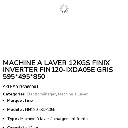
MACHINE A LAVER 12KGS FINIX
INVERTER FIN120-IXDA05E GRIS
595*495*850
SKU:
50136980001
Categories:
Electroménager
,
Machine à Laver
Marque :
Finix
Modèle :
FIN120-IXDA05E
Type :
Machine à laver à chargement frontal
Capacité :
12 kg