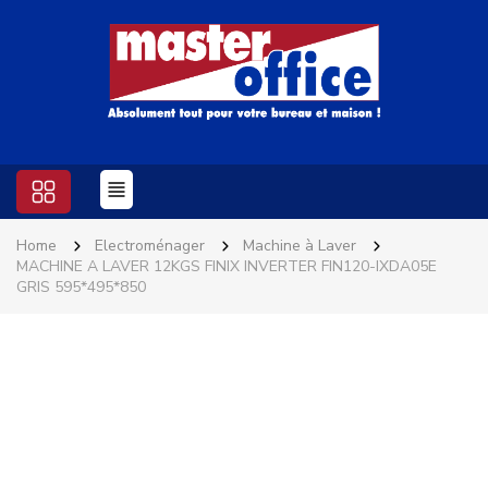
Home
Electroménager
Machine à Laver
MACHINE A LAVER 12KGS FINIX INVERTER FIN120-IXDA05E
GRIS 595*495*850