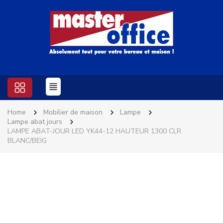
Home
Mobilier de maison
Lampe
Lampe abat jours
LAMPE ABAT-JOUR LED YK44-12 HAUTEUR 1300 CLR
BLANC/BEIG