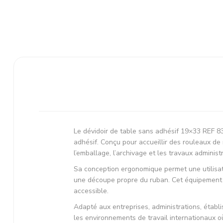
Le dévidoir de table sans adhésif 19×33 REF 83
adhésif. Conçu pour accueillir des rouleaux de
l’emballage, l’archivage et les travaux administr
Sa conception ergonomique permet une utilisati
une découpe propre du ruban. Cet équipement co
accessible.
Adapté aux entreprises, administrations, étab
les environnements de travail internationaux où 