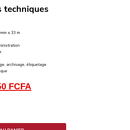
s techniques
9 mm x 33 m
ministration
e
age, archivage, étiquetage
ique
50
FCFA