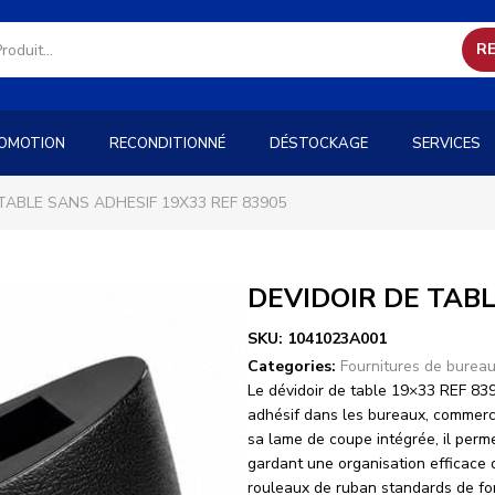
R
OMOTION
RECONDITIONNÉ
DÉSTOCKAGE
SERVICES
TABLE SANS ADHESIF 19X33 REF 83905
DEVIDOIR DE TABL
SKU:
1041023A001
Categories:
Fournitures de burea
Le dévidoir de table 19×33 REF 8390
adhésif dans les bureaux, commerce
sa lame de coupe intégrée, il perm
gardant une organisation efficace d
rouleaux de ruban standards de fo