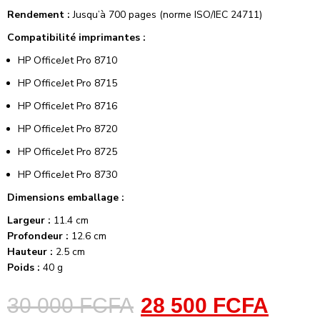
Rendement :
Jusqu’à 700 pages (norme ISO/IEC 24711)
Compatibilité imprimantes :
HP OfficeJet Pro 8710
HP OfficeJet Pro 8715
HP OfficeJet Pro 8716
HP OfficeJet Pro 8720
HP OfficeJet Pro 8725
HP OfficeJet Pro 8730
Dimensions emballage :
Largeur :
11.4 cm
Profondeur :
12.6 cm
Hauteur :
2.5 cm
Poids :
40 g
30 000
FCFA
28 500
FCFA