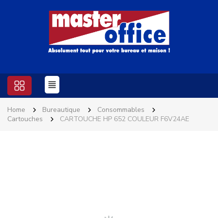
Home
Bureautique
Consommables
Cartouches
CARTOUCHE HP 652 COULEUR F6V24AE