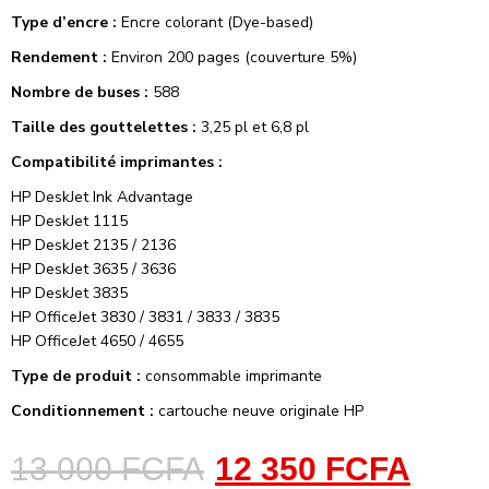
Type d’encre :
Encre colorant (Dye-based)
Rendement :
Environ 200 pages (couverture 5%)
Nombre de buses :
588
Taille des gouttelettes :
3,25 pl et 6,8 pl
Compatibilité imprimantes :
HP DeskJet Ink Advantage
HP DeskJet 1115
HP DeskJet 2135 / 2136
HP DeskJet 3635 / 3636
HP DeskJet 3835
HP OfficeJet 3830 / 3831 / 3833 / 3835
HP OfficeJet 4650 / 4655
Type de produit :
consommable imprimante
Conditionnement :
cartouche neuve originale HP
13 000
FCFA
12 350
FCFA