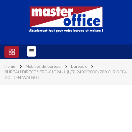
Home
Mobilier de bureau
Bureaux
BUREAU DIRECT° ERC-01D24-1 (L/R) 2400*2000×760 CLR DC04
GOLDEN WALNUT