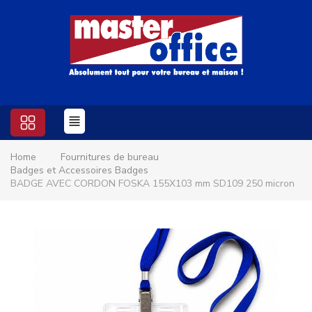
Home
Fournitures de bureau
Badges et Accessoires Badges
BADGE AVEC CORDON FOSKA 155X103 mm SD109 250 micron