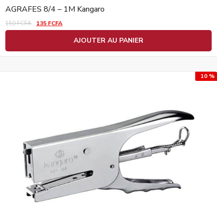
AGRAFES 8/4 – 1M Kangaro
150
FCFA
135
FCFA
AJOUTER AU PANIER
10 %